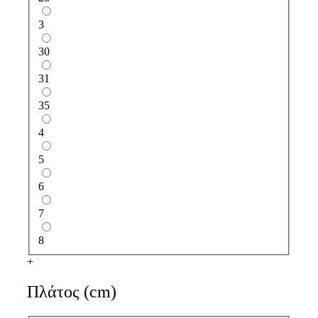
3
30
31
35
4
5
6
7
8
+
Πλάτος (cm)