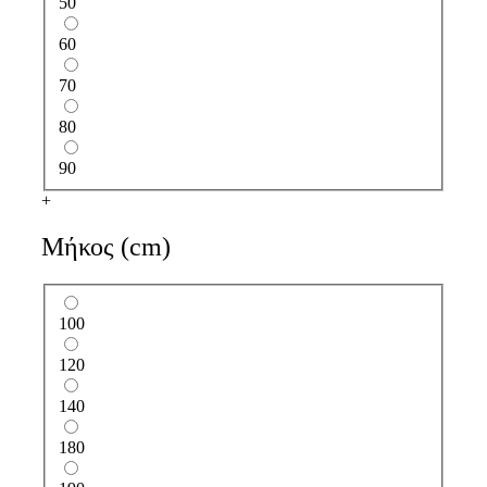
50
60
70
80
90
+
Μήκος (cm)
100
120
140
180