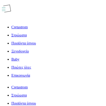
Μετάβαση
στο
περιεχόμενο
Cretastrom
Στρώματα
Προϊόντα ύπνου
Ξενοδοχείο
Baby
Πρώτες ύλες
Επικοινωνία
Cretastrom
Στρώματα
Προϊόντα ύπνου