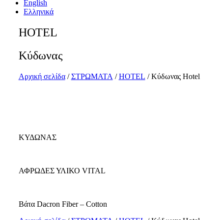
English
Αριάδνη
Ακάλη Baby
Αστραία
BABY
Ελληνικά
Ρέα
Αστραία Pillow Top
Μίνωας
Ακάλη
Τάλως Baby
Αστραία Plus
Φαίδρα
Κύδωνας Ηοtel
HOTEL
HOTEL
Κύδωνας
Αστραία ΙΙ
Τάλως Hotel
Τάλως
Κύδωνας
Αρχική σελίδα
/
ΣΤΡΩΜΑΤΑ
/
HOTEL
/ Κύδωνας Ηοtel
ΑΝΩΣΤΡΩΜΑΤΑ
ΚΥΔΩΝΑΣ
ΒΑΣΕΙΣ - ΚΕΦΑΛΑΡΙΑ
ΜΑΞΙΛΑΡΙΑ
ΑΦΡΩΔΕΣ ΥΛΙΚΟ VITAL
ΚΑΛΥΜΜΑΤΑ
Βάτα Dacron Fiber – Cotton