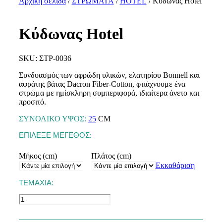
Αρχική σελίδα
/
ΣΤΡΩΜΑΤΑ
/
HOTEL
/ Κύδωνας Ηοtel
Κύδωνας Ηοtel
ΑΝΩΣΤΡΩΜΑΤΑ
Αστραία Soft
ΒΑΣΕΙΣ ΚΕΦΑΛΑΡΙΑ
SKU: ΣΤΡ-0036
ΣΤΡΩΜΑΤΑ
Αστραία Pillow Top
ΜΑΞΙΛΑΡΙΑ
Συνδυασμός των αφρώδη υλικών, ελατηρίου Bonnell και
ΠΡΟΪΟΝΤΑ ΥΠΝΟΥ
αφράτης βάτας Dacron Fiber-Cotton, φτιάχνουμε ένα
Κύδωνας Ηοtel
ΚΑΛΥΜΜΑΤΑ
στρώμα με ημίσκληρη συμπεριφορά, ιδιαίτερα άνετο και
Τάλως Hotel
ΙΜΑΤΙΣΜΟΣ
προσιτό.
ΣΥΝΟΛΙΚΟ ΥΨΟΣ:
25
CM
ΕΠΙΛΕΞΕ ΜΕΓΕΘΟΣ:
Μήκος (cm)
Πλάτος (cm)
Εκκαθάριση
ΣΤΡΩΜΑΤΑ ΚΟΥΝΙΑΣ
ΤΕΜΑΧΙΑ:
ΣΤΡΩΜΑΤΑ ΛΙΚΝΟΥ
Κύδωνας
Ηοtel
ποσότητα
ΜΑΞΙΛΑΡΙΑ ΚΟΥΝΙΑΣ