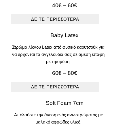
Price
40
€
–
60
€
range:
40€
ΔΕΙΤΕ ΠΕΡΙΣΣΟΤΕΡΑ
through
60€
Baby Latex
Στρώμα λίκνου Latex από φυσικό καουτσούκ για
να έρχονται τα αγγελούδια σας σε άμεση επαφή
με την φύση.
Price
60
€
–
80
€
range:
60€
ΔΕΙΤΕ ΠΕΡΙΣΣΟΤΕΡΑ
through
80€
Soft Foam 7cm
Απολαύστε την άνεση ενός ανωστρώματος με
μαλακό αφρώδες υλικό.