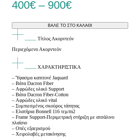
Price
400
€
–
900
€
range:
ΒΑΛΕ ΤΟ ΣΤΟ ΚΑΛΑΘΙ
400€
Τίτλος Ακορντεόν
through
Περιεχόμενο Ακορντεόν
900€
ΧΑΡΑΚΤΗΡΙΣΤΙΚΑ
– Ύφασμα καπιτονέ Jaquard
– Βάτα Dacron Fiber
– Αφρώδες υλικό Support
– Βάτα Dacron Fiber-Cotton
– Αφρώδες υλικό vital
– Συμπιεσμένος σκούρος τάπητας
– Ελατήρια Bonnell 116 τεμ/m2
– Frame Support-Περιμετρική στήριξη με ατσάλινο
πλαίσιο
– Οπές εξαερισμού
– Χειρολαβές μετακίνησης