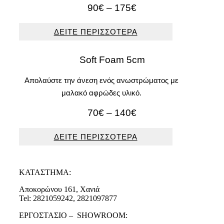
Price
90
€
–
175
€
range:
90€
ΔΕΙΤΕ ΠΕΡΙΣΣΟΤΕΡΑ
through
175€
Soft Foam 5cm
Απολαύστε την άνεση ενός ανωστρώματος με
μαλακό αφρώδες υλικό.
Price
70
€
–
140
€
range:
70€
ΔΕΙΤΕ ΠΕΡΙΣΣΟΤΕΡΑ
through
140€
ΚΑΤΑΣΤΗΜΑ:
Αποκορώνου 161, Χανιά
Tel: 2821059242, 2821097877
ΕΡΓΟΣΤΑΣΙΟ – SHOWROOM: