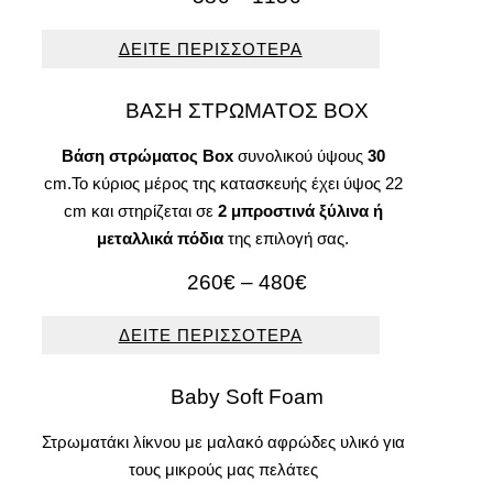
range:
58€
ΔΕΙΤΕ ΠΕΡΙΣΣΟΤΕΡΑ
through
115€
BΑΣΗ ΣΤΡΩΜΑΤΟΣ BOX
Βάση στρώματος
Box
συνολικού ύψους
30
cm.Το κύριος μέρος της κατασκευής έχει ύψος 22
cm και στηρίζεται σε
2 μπροστινά ξύλινα ή
μεταλλικά πόδια
της επιλογή σας.
Price
260
€
–
480
€
range:
260€
ΔΕΙΤΕ ΠΕΡΙΣΣΟΤΕΡΑ
through
480€
Baby Soft Foam
Στρωματάκι λίκνου με μαλακό αφρώδες υλικό για
τους μικρούς μας πελάτες