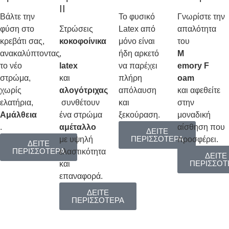
ΙΙ
Βάλτε την
Το φυσικό
Γνωρίστε την
φύση στο
Στρώσεις
Latex από
απαλότητα
κρεβάτι σας,
κοκοφοίνικα
μόνο είναι
του
ανακαλύπτοντας
,
ήδη αρκετό
Μ
το νέο
latex
να παρέχει
emory F
στρώμα,
και
πλήρη
oam
χωρίς
αλογότριχας
απόλαυση
και αφεθείτε
ελατήρια,
συνθέτουν
και
στην
Αμάλθεια
ένα στρώμα
ξεκούραση.
μοναδική
.
αμέταλλο
αίσθηση που
ΔΕΙΤΕ
ΠΕΡΙΣΣΟΤΕΡΑ
με υψηλή
προσφέρει.
ΔΕΙΤΕ
ΠΕΡΙΣΣΟΤΕΡΑ
ελαστικότητα
ΔΕΙΤΕ
ΠΕΡΙΣΣΟΤ
και
επαναφορά.
ΔΕΙΤΕ
ΠΕΡΙΣΣΟΤΕΡΑ