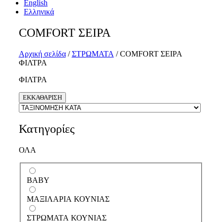
English
Αριάδνη
Ακάλη Baby
Αστραία
BABY
Ελληνικά
Ρέα
Αστραία Pillow Top
Μίνωας
Ακάλη
Τάλως Baby
Αστραία Plus
Φαίδρα
Κύδωνας Ηοtel
COMFORT ΣΕΙΡΑ
HOTEL
Κύδωνας
Αστραία ΙΙ
Τάλως Hotel
Τάλως
Αρχική σελίδα
/
ΣΤΡΩΜΑΤΑ
/ COMFORT ΣΕΙΡΑ
ΦΙΛΤΡΑ
ΦΙΛΤΡΑ
ΕΚΚΑΘΑΡΙΣΗ
ΑΝΩΣΤΡΩΜΑΤΑ
Κατηγορίες
ΒΑΣΕΙΣ - ΚΕΦΑΛΑΡΙΑ
ΟΛΑ
ΜΑΞΙΛΑΡΙΑ
BABY
ΚΑΛΥΜΜΑΤΑ
ΜΑΞΙΛΑΡΙΑ ΚΟΥΝΙΑΣ
ΣΤΡΩΜΑΤΑ ΚΟΥΝΙΑΣ