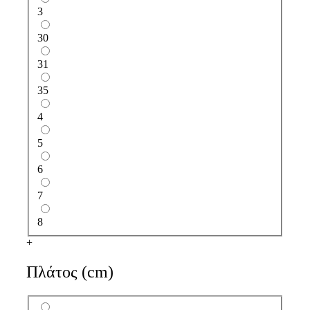
3
30
31
35
4
5
6
7
8
+
Πλάτος (cm)