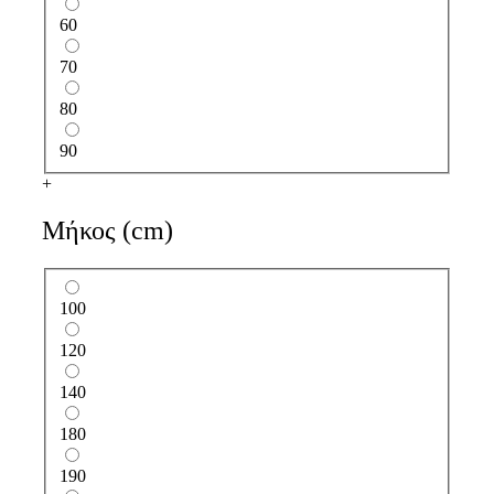
60
70
80
90
+
Μήκος (cm)
100
120
140
180
190