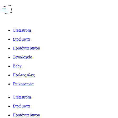
Μετάβαση
στο
περιεχόμενο
Cretastrom
Στρώματα
Προϊόντα ύπνου
Ξενοδοχείο
Baby
Πρώτες ύλες
Επικοινωνία
Cretastrom
Στρώματα
Προϊόντα ύπνου