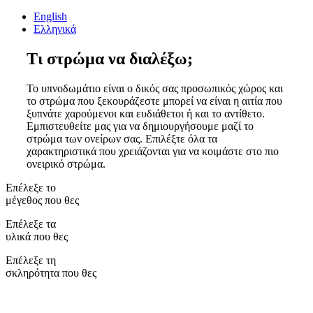
Αμάλθεια ΙΙ
Αστραία Soft
Δίας
English
Αριάδνη
Ακάλη Baby
Αστραία
BABY
Ελληνικά
Ρέα
Αστραία Pillow Top
Μίνωας
Ακάλη
Τάλως Baby
Αστραία Plus
Φαίδρα
Κύδωνας Ηοtel
Τι στρώμα να διαλέξω;
HOTEL
Κύδωνας
Αστραία ΙΙ
Τάλως Hotel
Τάλως
Το υπνοδωμάτιο είναι ο δικός σας προσωπικός χώρος και
το στρώμα που ξεκουράζεστε μπορεί να είναι η αιτία που
ξυπνάτε χαρούμενοι και ευδιάθετοι ή και το αντίθετο.
Εμπιστευθείτε μας για να δημιουργήσουμε μαζί το
στρώμα των ονείρων σας. Επιλέξτε όλα τα
χαρακτηριστικά που χρειάζονται για να κοιμάστε στο πιο
ονειρικό στρώμα.
Επέλεξε το
ΑΝΩΣΤΡΩΜΑΤΑ
μέγεθος που θες
ΒΑΣΕΙΣ - ΚΕΦΑΛΑΡΙΑ
Επέλεξε τα
υλικά που θες
ΜΑΞΙΛΑΡΙΑ
Επέλεξε τη
σκληρότητα που θες
ΚΑΛΥΜΜΑΤΑ