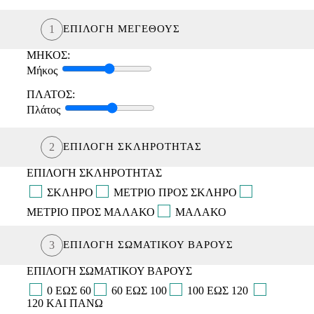
1
ΕΠΙΛΟΓΗ ΜΕΓΕΘΟΥΣ
ΜΗΚΟΣ:
Μήκος
ΑΝΩΣΤΡΩΜΑΤΑ
Αστραία Soft
ΒΑΣΕΙΣ ΚΕΦΑΛΑΡΙΑ
ΠΛΑΤΟΣ:
ΣΤΡΩΜΑΤΑ
Πλάτος
Αστραία Pillow Top
ΜΑΞΙΛΑΡΙΑ
ΠΡΟΪΟΝΤΑ ΥΠΝΟΥ
Κύδωνας Ηοtel
ΚΑΛΥΜΜΑΤΑ
2
ΕΠΙΛΟΓΗ ΣΚΛΗΡΟΤΗΤΑΣ
Τάλως Hotel
ΙΜΑΤΙΣΜΟΣ
ΕΠΙΛΟΓΗ ΣΚΛΗΡΟΤΗΤΑΣ
ΣΚΛΗΡΟ
ΜΕΤΡΙΟ ΠΡΟΣ ΣΚΛΗΡΟ
ΜΕΤΡΙΟ ΠΡΟΣ ΜΑΛΑΚΟ
ΜΑΛΑΚΟ
3
ΕΠΙΛΟΓΗ ΣΩΜΑΤΙΚΟΥ ΒΑΡΟΥΣ
ΣΤΡΩΜΑΤΑ ΚΟΥΝΙΑΣ
ΕΠΙΛΟΓΗ ΣΩΜΑΤΙΚΟΥ ΒΑΡΟΥΣ
ΣΤΡΩΜΑΤΑ ΛΙΚΝΟΥ
0 ΕΩΣ 60
60 ΕΩΣ 100
100 ΕΩΣ 120
120 ΚΑΙ ΠΑΝΩ